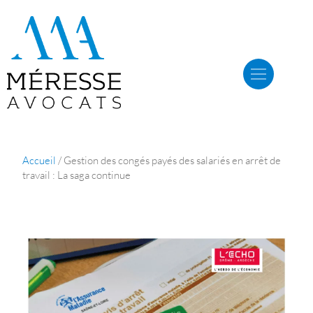
Accueil
/
Gestion des congés payés des salariés en arrêt de
travail : La saga continue