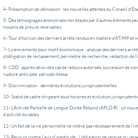
4- Présomption de démission : les nouvelles attentes du Conseil d’Eta
5- Des témoignages anonymisés non étayés par d’autres éléments peu
moyens de preuve recevables
6- Tour d’horizon des derniers arrêts rendus en matière d’AT/MP et n
7- Licenciements pour motif économique : analyse des derniers arrêt
d’obligation de reclassement, périmètre de recherche, rédaction de l’
8- CDD : appréciation des cas de retours autorisés, succession de cont
rupture anticipée, période d’essai
9- Discrimination : dernières évolutions jurisprudentielles
10- Statut de cadre dirigeant sous horaires et évolution jurisprudenti
11- L’Activité Partielle de Longue Durée Rebond (APLD-R) : un nouvel
d’activité durables
12- Un fait de la vie personnelle ne relève pas nécessairement de l’int
13- Recours contre l’avis d’inaptitude : L’obligation de reprise du ver