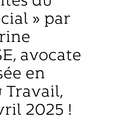
ités du
cial » par
rine
E, avocate
sée en
 Travail,
ril 2025 !