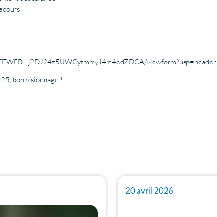
recours
OVnTFWEB-_j2DJ24z5UWGytmmyJ4m4edZDCA/viewform?usp=header
025, bon visionnage !
20 avril 2026