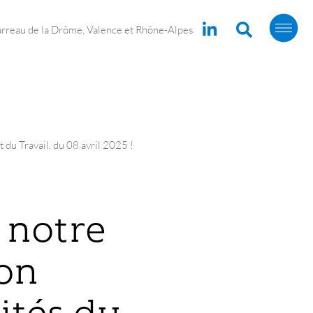
arreau de la Drôme, Valence et Rhône-Alpes
 du Travail, du 08 avril 2025 !
 notre
on