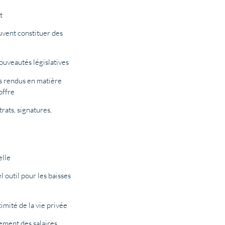
t
vent constituer des
ouveautés législatives
s rendus en matière
offre
rats, signatures,
elle
 outil pour les baisses
imité de la vie privée
sement des salaires