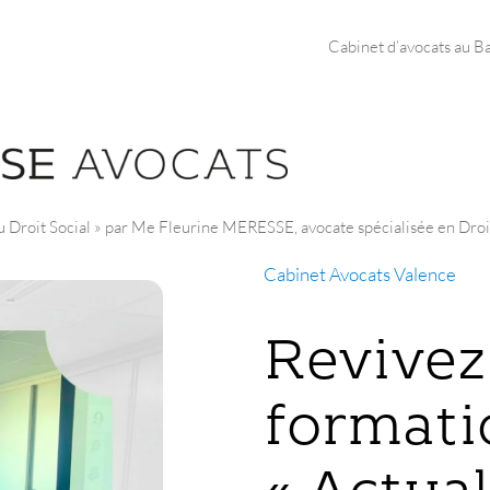
Cabinet d’avocats au B
u Droit Social » par Me Fleurine MERESSE, avocate spécialisée en Droit
Cabinet Avocats Valence
Revivez
formati